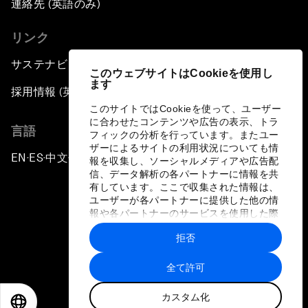
連絡先 (英語のみ)
リンク
サステナビリティへの取り組み
このウェブサイトはCookieを使用し
ます
採用情報 (英語のみ)
このサイトではCookieを使って、ユーザー
に合わせたコンテンツや広告の表示、トラ
言語
フィックの分析を行っています。またユー
ザーによるサイトの利用状況についても情
EN
ES
中文
日本語
▪
▪
▪
報を収集し、ソーシャルメディアや広告配
信、データ解析の各パートナーに情報を共
有しています。ここで収集された情報は、
ユーザーが各パートナーに提供した他の情
報や各パートナーのサービスを使用した際
に収集された情報と組み合わされ、各パー
拒否
トナーによって使用されることがありま
プライバシーポリシーと利用規約
す。
全て許可
サイトマップ
カスタム化
©
2026
世界経済フォーラム
EN
ES
中文
日本語