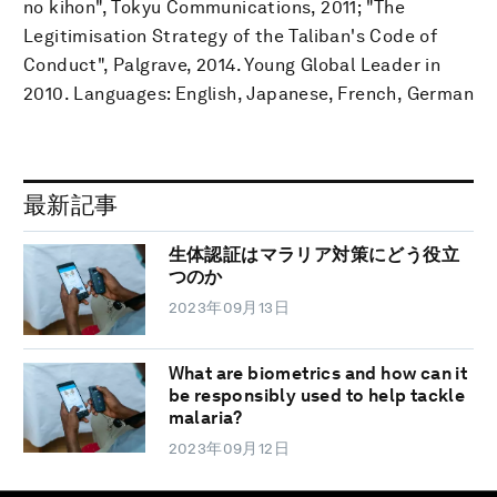
no kihon", Tokyu Communications, 2011; "The
Legitimisation Strategy of the Taliban's Code of
Conduct", Palgrave, 2014. Young Global Leader in
2010. Languages: English, Japanese, French, German
最新記事
生体認証はマラリア対策にどう役立
つのか
2023年09月13日
What are biometrics and how can it
be responsibly used to help tackle
malaria?
2023年09月12日