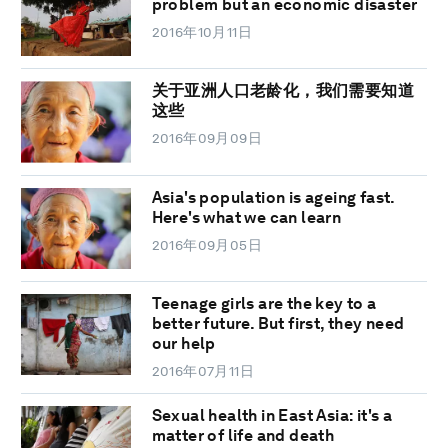
problem but an economic disaster
2016年10月11日
关于亚洲人口老龄化，我们需要知道
这些
2016年09月09日
Asia's population is ageing fast.
Here's what we can learn
2016年09月05日
Teenage girls are the key to a
better future. But first, they need
our help
2016年07月11日
Sexual health in East Asia: it's a
matter of life and death