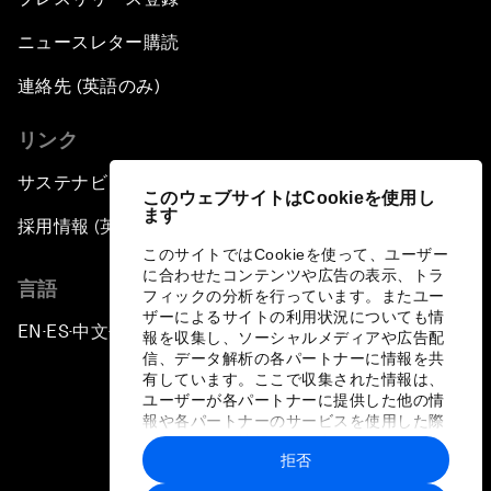
ニュースレター購読
連絡先 (英語のみ)
リンク
サステナビリティへの取り組み
このウェブサイトはCookieを使用し
ます
採用情報 (英語のみ)
このサイトではCookieを使って、ユーザー
に合わせたコンテンツや広告の表示、トラ
言語
フィックの分析を行っています。またユー
ザーによるサイトの利用状況についても情
EN
ES
中文
日本語
▪
▪
▪
報を収集し、ソーシャルメディアや広告配
信、データ解析の各パートナーに情報を共
有しています。ここで収集された情報は、
ユーザーが各パートナーに提供した他の情
報や各パートナーのサービスを使用した際
に収集された情報と組み合わされ、各パー
拒否
トナーによって使用されることがありま
プライバシーポリシーと利用規約
す。