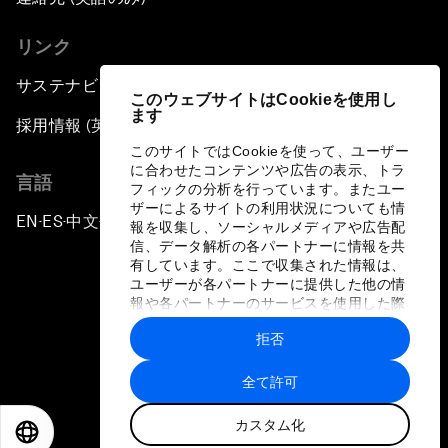
リンク
サステナビリティへの取り組み
このウェブサイトはCookieを使用し
ます
採用情報 (英語のみ)
このサイトではCookieを使って、ユーザー
に合わせたコンテンツや広告の表示、トラ
言語
フィックの分析を行っています。またユー
ザーによるサイトの利用状況についても情
EN
ES
中文
日本語
▪
▪
▪
報を収集し、ソーシャルメディアや広告配
信、データ解析の各パートナーに情報を共
有しています。ここで収集された情報は、
ユーザーが各パートナーに提供した他の情
報や各パートナーのサービスを使用した際
に収集された情報と組み合わされ、各パー
拒否
トナーによって使用されることがありま
プライバシーポリシーと利用規約
す。
全て許可
サイトマップ
カスタム化
©
2026
世界経済フォーラム
EN
ES
中文
日本語