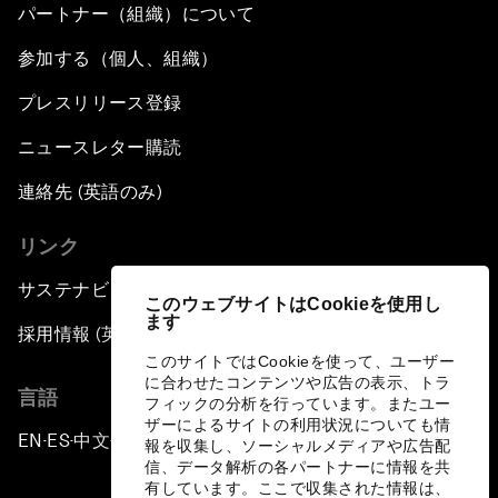
パートナー（組織）について
参加する（個人、組織）
プレスリリース登録
ニュースレター購読
連絡先 (英語のみ)
リンク
サステナビリティへの取り組み
このウェブサイトはCookieを使用し
ます
採用情報 (英語のみ)
このサイトではCookieを使って、ユーザー
に合わせたコンテンツや広告の表示、トラ
言語
フィックの分析を行っています。またユー
ザーによるサイトの利用状況についても情
EN
ES
中文
日本語
▪
▪
▪
報を収集し、ソーシャルメディアや広告配
信、データ解析の各パートナーに情報を共
有しています。ここで収集された情報は、