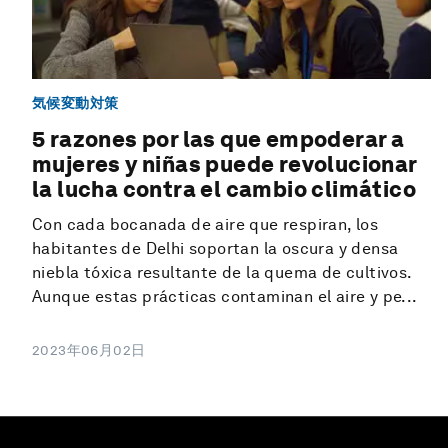
気候変動対策
5 razones por las que empoderar a
mujeres y niñas puede revolucionar
la lucha contra el cambio climático
Con cada bocanada de aire que respiran, los
habitantes de Delhi soportan la oscura y densa
niebla tóxica resultante de la quema de cultivos.
Aunque estas prácticas contaminan el aire y pe...
2023年06月02日