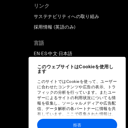
リンク
サステナビリティへの取り組み
採用情報 (英語のみ)
て
言語
EN
ES
中文
日本語
▪
▪
▪
このウェブサイトはCookieを使用し
ます
このサイトではCookieを使って、ユーザー
に合わせたコンテンツや広告の表示、トラ
フィックの分析を行っています。またユー
ザーによるサイトの利用状況についても情
報を収集し、ソーシャルメディアや広告配
信、データ解析の各パートナーに情報を共
有しています。ここで収集された情報は、
ユーザーが各パートナーに提供した他の情
報や各パートナーのサービスを使用した際
拒否