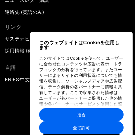
ニュースレター購読
連絡先 (英語のみ)
リンク
サステナビリティへの取り組み
このウェブサイトはCookieを使用し
ます
採用情報 (英語のみ)
このサイトではCookieを使って、ユーザー
に合わせたコンテンツや広告の表示、トラ
言語
フィックの分析を行っています。またユー
ザーによるサイトの利用状況についても情
EN
ES
中文
日本語
▪
▪
▪
報を収集し、ソーシャルメディアや広告配
信、データ解析の各パートナーに情報を共
有しています。ここで収集された情報は、
ユーザーが各パートナーに提供した他の情
報や各パートナーのサービスを使用した際
に収集された情報と組み合わされ、各パー
拒否
トナーによって使用されることがありま
プライバシーポリシーと利用規約
す。
全て許可
サイトマップ