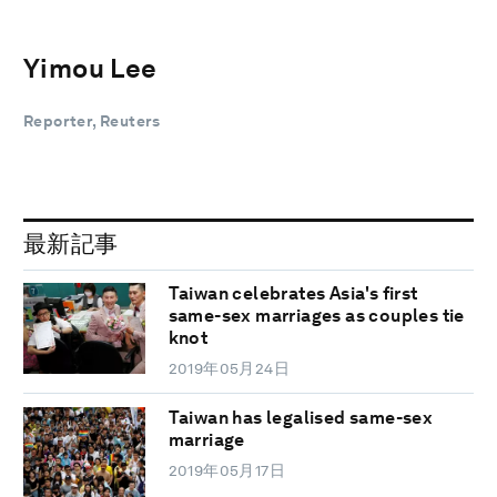
Yimou Lee
Reporter, Reuters
最新記事
Taiwan celebrates Asia's first
same-sex marriages as couples tie
knot
2019年05月24日
Taiwan has legalised same-sex
marriage
2019年05月17日