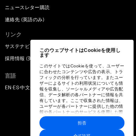
ニュースレター購読
連絡先 (英語のみ)
リンク
サステナビリティへの取り組み
このウェブサイトはCookieを使用し
ます
採用情報 (英語のみ)
このサイトではCookieを使って、ユーザー
に合わせたコンテンツや広告の表示、トラ
言語
フィックの分析を行っています。またユー
ザーによるサイトの利用状況についても情
EN
ES
中文
日本語
▪
▪
▪
報を収集し、ソーシャルメディアや広告配
信、データ解析の各パートナーに情報を共
有しています。ここで収集された情報は、
ユーザーが各パートナーに提供した他の情
報や各パートナーのサービスを使用した際
に収集された情報と組み合わされ、各パー
拒否
トナーによって使用されることがありま
プライバシーポリシーと利用規約
す。
全て許可