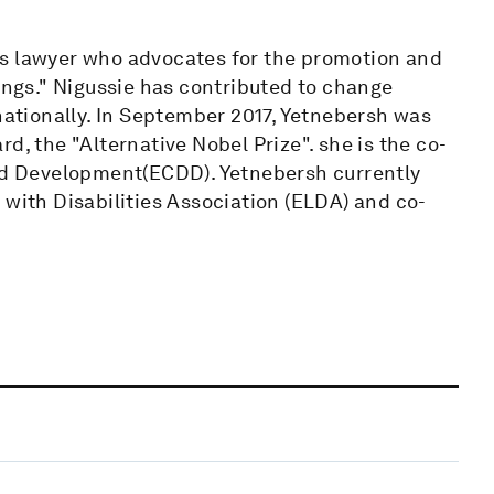
ts lawyer who advocates for the promotion and
eings." Nigussie has contributed to change
rnationally. In September 2017, Yetnebersh was
d, the "Alternative Nobel Prize". she is the co-
and Development(ECDD). Yetnebersh currently
 with Disabilities Association (ELDA) and co-