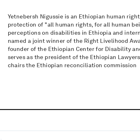
Yetnebersh Nigussie is an Ethiopian human righ
protection of "all human rights, for all human b
perceptions on disabilities in Ethiopia and inte
named a joint winner of the Right Livelihood Awar
founder of the Ethiopian Center for Disability 
serves as the president of the Ethiopian Lawyers
chairs the Ethiopian reconciliation commission