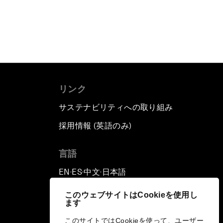
リンク
サステナビリティへの取り組み
採用情報 (英語のみ)
て
言語
EN
ES
中文
日本語
▪
▪
▪
このウェブサイトはCookieを使用し
ます
このサイトではCookieを使って、ユーザー