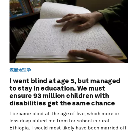
深層地理学
I went blind at age 5, but managed
to stay in education. We must
ensure 93 million children with
disabilities get the same chance
I became blind at the age of five, which more or
less disqualified me from for school in rural
Ethiopia. I would most likely have been married off