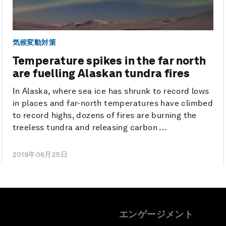
気候変動対策
Temperature spikes in the far north
are fuelling Alaskan tundra fires
In Alaska, where sea ice has shrunk to record lows
in places and far-north temperatures have climbed
to record highs, dozens of fires are burning the
treeless tundra and releasing carbon ...
2019年06月25日
エンゲージメント