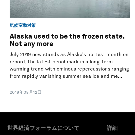
気候変動対策
Alaska used to be the frozen state.
Not any more
July 2019 now stands as Alaska's hottest month on
record, the latest benchmark in a long-term
warming trend with ominous repercussions ranging
from rapidly vanishing summer sea ice and me...
2019年08月12日
世界経済フォーラムについて
詳細