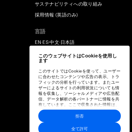
サステナビリティへの取り組み
採用情報 (英語のみ)
て
言語
EN
ES
中文
日本語
▪
▪
▪
このウェブサイトはCookieを使用し
ます
このサイトではCookieを使って、ユーザー
に合わせたコンテンツや広告の表示、トラ
フィックの分析を行っています。またユー
ザーによるサイトの利用状況についても情
報を収集し、ソーシャルメディアや広告配
信、データ解析の各パートナーに情報を共
有しています。ここで収集された情報は、
ユーザーが各パートナーに提供した他の情
報や各パートナーのサービスを使用した際
拒否
に収集された情報と組み合わされ、各パー
トナーによって使用されることがありま
全て許可