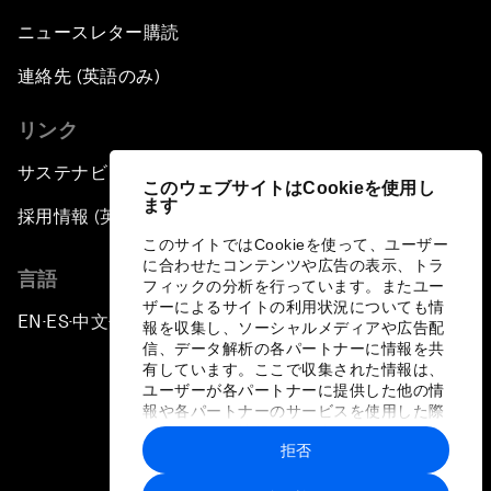
ニュースレター購読
連絡先 (英語のみ)
リンク
サステナビリティへの取り組み
このウェブサイトはCookieを使用し
ます
採用情報 (英語のみ)
このサイトではCookieを使って、ユーザー
に合わせたコンテンツや広告の表示、トラ
言語
フィックの分析を行っています。またユー
ザーによるサイトの利用状況についても情
EN
ES
中文
日本語
▪
▪
▪
報を収集し、ソーシャルメディアや広告配
信、データ解析の各パートナーに情報を共
有しています。ここで収集された情報は、
ユーザーが各パートナーに提供した他の情
報や各パートナーのサービスを使用した際
に収集された情報と組み合わされ、各パー
拒否
トナーによって使用されることがありま
プライバシーポリシーと利用規約
す。