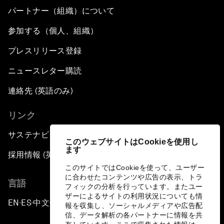
パートナー（組織）について
参加する（個人、組織）
プレスリリース登録
ニュースレター購読
連絡先 (英語のみ)
リンク
サステナビリティへの取り組み
このウェブサイトはCookieを使用し
ます
採用情報 (英語のみ)
このサイトではCookieを使って、ユーザー
に合わせたコンテンツや広告の表示、トラ
言語
フィックの分析を行っています。またユー
ザーによるサイトの利用状況についても情
EN
ES
中文
日本語
▪
▪
▪
報を収集し、ソーシャルメディアや広告配
信、データ解析の各パートナーに情報を共