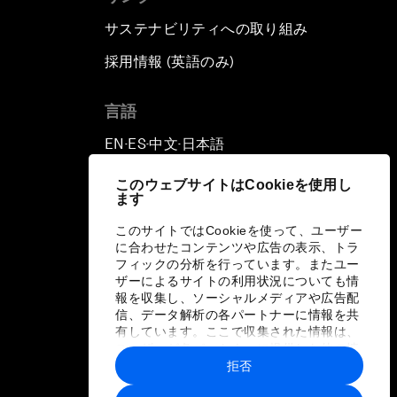
サステナビリティへの取り組み
採用情報 (英語のみ)
て
言語
EN
ES
中文
日本語
▪
▪
▪
このウェブサイトはCookieを使用し
ます
このサイトではCookieを使って、ユーザー
に合わせたコンテンツや広告の表示、トラ
フィックの分析を行っています。またユー
ザーによるサイトの利用状況についても情
報を収集し、ソーシャルメディアや広告配
信、データ解析の各パートナーに情報を共
有しています。ここで収集された情報は、
ユーザーが各パートナーに提供した他の情
報や各パートナーのサービスを使用した際
拒否
に収集された情報と組み合わされ、各パー