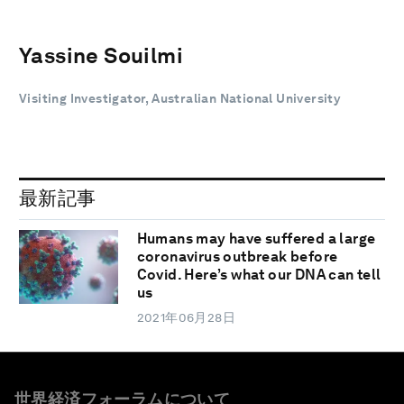
Yassine Souilmi
Visiting Investigator, Australian National University
最新記事
Humans may have suffered a large
coronavirus outbreak before
Covid. Here’s what our DNA can tell
us
2021年06月28日
世界経済フォーラムについて