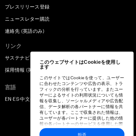
プレスリリース登録
ニュースレター購読
連絡先 (英語のみ)
リンク
サステナビリティへの取り組み
このウェブサイトはCookieを使用し
ます
採用情報 (英語のみ)
このサイトではCookieを使って、ユーザー
に合わせたコンテンツや広告の表示、トラ
言語
フィックの分析を行っています。またユー
ザーによるサイトの利用状況についても情
EN
ES
中文
日本語
▪
▪
▪
報を収集し、ソーシャルメディアや広告配
信、データ解析の各パートナーに情報を共
有しています。ここで収集された情報は、
ユーザーが各パートナーに提供した他の情
報や各パートナーのサービスを使用した際
に収集された情報と組み合わされ、各パー
拒否
トナーによって使用されることがありま