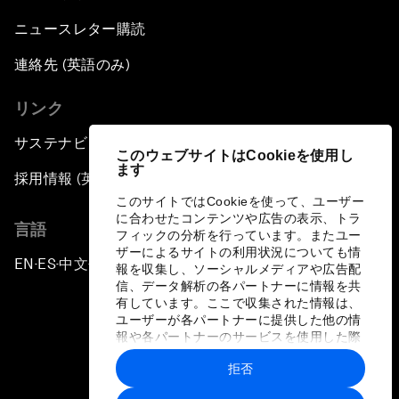
ニュースレター購読
連絡先 (英語のみ)
リンク
サステナビリティへの取り組み
このウェブサイトはCookieを使用し
ます
採用情報 (英語のみ)
このサイトではCookieを使って、ユーザー
に合わせたコンテンツや広告の表示、トラ
言語
フィックの分析を行っています。またユー
ザーによるサイトの利用状況についても情
EN
ES
中文
日本語
▪
▪
▪
報を収集し、ソーシャルメディアや広告配
信、データ解析の各パートナーに情報を共
有しています。ここで収集された情報は、
ユーザーが各パートナーに提供した他の情
報や各パートナーのサービスを使用した際
に収集された情報と組み合わされ、各パー
拒否
トナーによって使用されることがありま
プライバシーポリシーと利用規約
す。