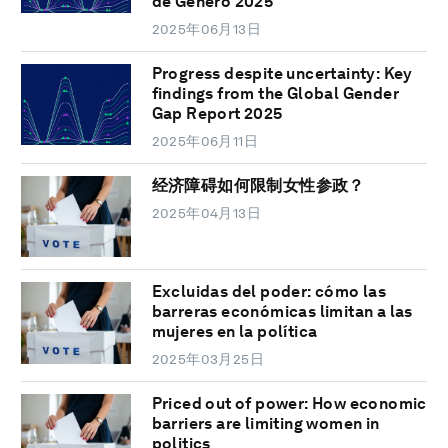
de Género 2025
2025年06月13日
Progress despite uncertainty: Key
findings from the Global Gender
Gap Report 2025
2025年06月11日
经济障碍如何限制女性参政？
2025年04月13日
Excluidas del poder: cómo las
barreras económicas limitan a las
mujeres en la política
2025年03月25日
Priced out of power: How economic
barriers are limiting women in
politics