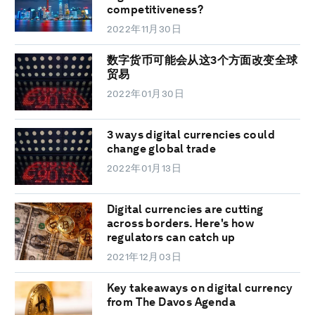
competitiveness?
2022年11月30日
数字货币可能会从这3个方面改变全球
贸易
2022年01月30日
3 ways digital currencies could
change global trade
2022年01月13日
Digital currencies are cutting
across borders. Here's how
regulators can catch up
2021年12月03日
Key takeaways on digital currency
from The Davos Agenda