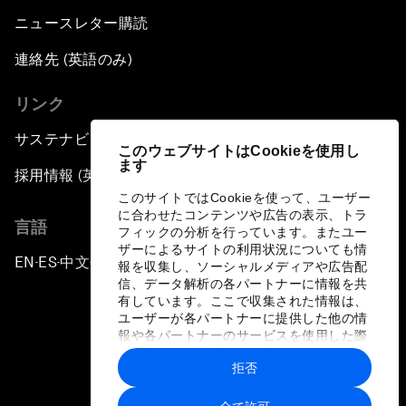
ニュースレター購読
連絡先 (英語のみ)
リンク
サステナビリティへの取り組み
このウェブサイトはCookieを使用し
ます
採用情報 (英語のみ)
このサイトではCookieを使って、ユーザー
に合わせたコンテンツや広告の表示、トラ
言語
フィックの分析を行っています。またユー
ザーによるサイトの利用状況についても情
EN
ES
中文
日本語
▪
▪
▪
報を収集し、ソーシャルメディアや広告配
信、データ解析の各パートナーに情報を共
有しています。ここで収集された情報は、
ユーザーが各パートナーに提供した他の情
報や各パートナーのサービスを使用した際
に収集された情報と組み合わされ、各パー
拒否
トナーによって使用されることがありま
プライバシーポリシーと利用規約
す。