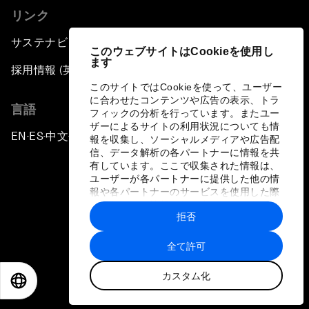
リンク
サステナビリティへの取り組み
このウェブサイトはCookieを使用し
ます
採用情報 (英語のみ)
このサイトではCookieを使って、ユーザー
に合わせたコンテンツや広告の表示、トラ
言語
フィックの分析を行っています。またユー
ザーによるサイトの利用状況についても情
EN
ES
中文
日本語
▪
▪
▪
報を収集し、ソーシャルメディアや広告配
信、データ解析の各パートナーに情報を共
有しています。ここで収集された情報は、
ユーザーが各パートナーに提供した他の情
報や各パートナーのサービスを使用した際
に収集された情報と組み合わされ、各パー
拒否
トナーによって使用されることがありま
プライバシーポリシーと利用規約
す。
全て許可
サイトマップ
カスタム化
©
2026
世界経済フォーラム
EN
ES
中文
日本語