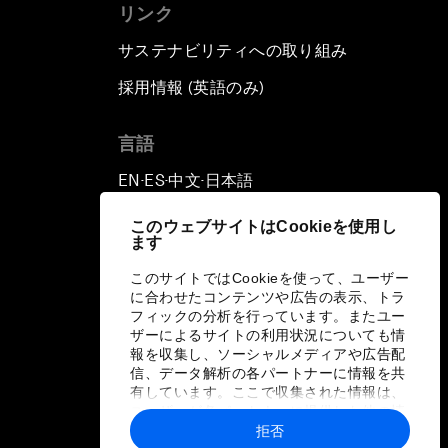
リンク
サステナビリティへの取り組み
採用情報 (英語のみ)
て
言語
EN
ES
中文
日本語
▪
▪
▪
このウェブサイトはCookieを使用し
ます
このサイトではCookieを使って、ユーザー
に合わせたコンテンツや広告の表示、トラ
フィックの分析を行っています。またユー
ザーによるサイトの利用状況についても情
報を収集し、ソーシャルメディアや広告配
信、データ解析の各パートナーに情報を共
有しています。ここで収集された情報は、
ユーザーが各パートナーに提供した他の情
報や各パートナーのサービスを使用した際
拒否