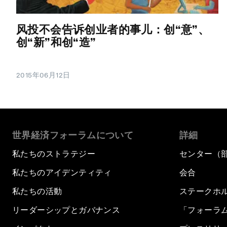
风投不会告诉创业者的事儿：创“意”、
创“新”和创“造”
2015年06月12日
世界経済フォーラムについて
詳細
私たちのストラテジー
センター（
私たちのアイデンティティ
会合
私たちの活動
ステークホ
リーダーシップとガバナンス
「フォーラ