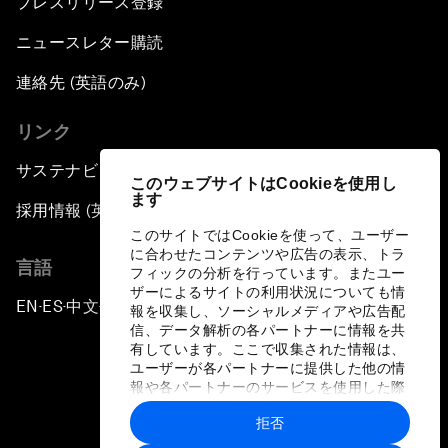
プレスリリース登録
ニュースレター購読
連絡先 (英語のみ)
リンク
サステナビリティへの取り組み
このウェブサイトはCookieを使用し
ます
採用情報 (英語のみ)
このサイトではCookieを使って、ユーザー
に合わせたコンテンツや広告の表示、トラ
言語
フィックの分析を行っています。またユー
ザーによるサイトの利用状況についても情
EN
ES
中文
日本語
▪
▪
▪
報を収集し、ソーシャルメディアや広告配
信、データ解析の各パートナーに情報を共
有しています。ここで収集された情報は、
ユーザーが各パートナーに提供した他の情
報や各パートナーのサービスを使用した際
に収集された情報と組み合わされ、各パー
拒否
トナーによって使用されることがありま
プライバシーポリシーと利用規約
す。