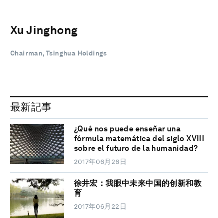
Xu Jinghong
Chairman, Tsinghua Holdings
最新記事
¿Qué nos puede enseñar una
fórmula matemática del siglo XVIII
sobre el futuro de la humanidad?
2017年06月26日
徐井宏：我眼中未来中国的创新和教
育
2017年06月22日