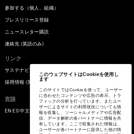
参加する（個人、組織）
プレスリリース登録
ニュースレター購読
連絡先 (英語のみ)
リンク
サステナビリティへの取り組み
このウェブサイトはCookieを使用し
ます
採用情報 (英語のみ)
このサイトではCookieを使って、ユーザー
に合わせたコンテンツや広告の表示、トラ
言語
フィックの分析を行っています。またユー
ザーによるサイトの利用状況についても情
EN
ES
中文
日本語
▪
▪
▪
報を収集し、ソーシャルメディアや広告配
信、データ解析の各パートナーに情報を共
有しています。ここで収集された情報は、
ユーザーが各パートナーに提供した他の情