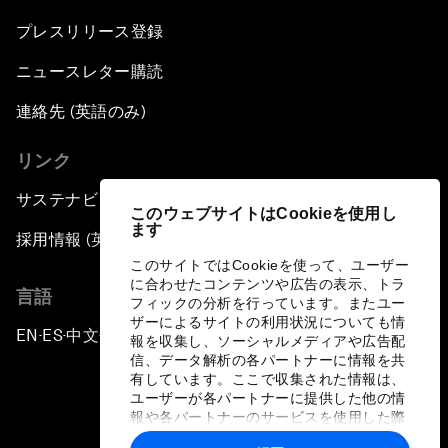
プレスリリース登録
ニュースレター購読
連絡先 (英語のみ)
リンク
サステナビリティへの取り組み
このウェブサイトはCookieを使用し
ます
採用情報 (英語のみ)
このサイトではCookieを使って、ユーザー
に合わせたコンテンツや広告の表示、トラ
言語
フィックの分析を行っています。またユー
ザーによるサイトの利用状況についても情
EN
ES
中文
日本語
▪
▪
▪
報を収集し、ソーシャルメディアや広告配
信、データ解析の各パートナーに情報を共
有しています。ここで収集された情報は、
ユーザーが各パートナーに提供した他の情
報や各パートナーのサービスを使用した際
に収集された情報と組み合わされ、各パー