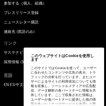
参加する（個人、組織）
プレスリリース登録
ニュースレター購読
連絡先 (英語のみ)
リンク
サステナビリティへの取り組み
このウェブサイトはCookieを使用し
ます
採用情報 (英語のみ)
このサイトではCookieを使って、ユーザー
に合わせたコンテンツや広告の表示、トラ
言語
フィックの分析を行っています。またユー
ザーによるサイトの利用状況についても情
EN
ES
中文
日本語
▪
▪
▪
報を収集し、ソーシャルメディアや広告配
信、データ解析の各パートナーに情報を共
有しています。ここで収集された情報は、
ユーザーが各パートナーに提供した他の情
報や各パートナーのサービスを使用した際