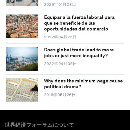
2025年01月08日
Equipar a la fuerza laboral para
que se beneficie de las
oportunidades del comercio
2022年04月22日
Does global trade lead to more
jobs or just more inequality?
2022年04月08日
Why does the minimum wage cause
political drama?
2016年05月26日
世界経済フォーラムについて