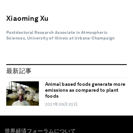
Xiaoming Xu
Postdoctoral Research Associate in Atmospheric
Sciences, University of Illinois at Urbana-Champaign
最新記事
Animal based foods generate more
emissions as compared to plant
foods
2021年09月20日
世界経済フォーラムについて