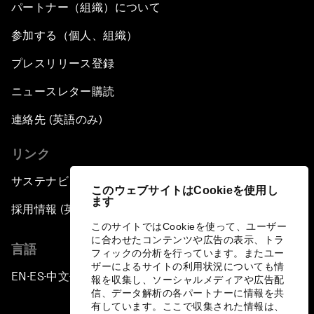
パートナー（組織）について
参加する（個人、組織）
プレスリリース登録
ニュースレター購読
連絡先 (英語のみ)
リンク
サステナビリティへの取り組み
このウェブサイトはCookieを使用し
ます
採用情報 (英語のみ)
このサイトではCookieを使って、ユーザー
に合わせたコンテンツや広告の表示、トラ
言語
フィックの分析を行っています。またユー
ザーによるサイトの利用状況についても情
EN
ES
中文
日本語
▪
▪
▪
報を収集し、ソーシャルメディアや広告配
信、データ解析の各パートナーに情報を共
有しています。ここで収集された情報は、