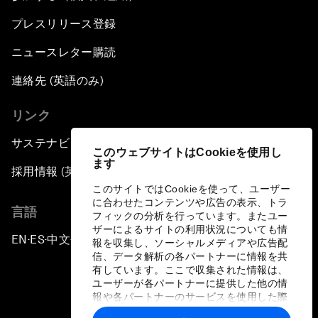
プレスリリース登録
ニュースレター購読
連絡先 (英語のみ)
リンク
サステナビリティへの取り組み
このウェブサイトはCookieを使用し
ます
採用情報 (英語のみ)
このサイトではCookieを使って、ユーザー
に合わせたコンテンツや広告の表示、トラ
言語
フィックの分析を行っています。またユー
ザーによるサイトの利用状況についても情
EN
ES
中文
日本語
▪
▪
▪
報を収集し、ソーシャルメディアや広告配
信、データ解析の各パートナーに情報を共
有しています。ここで収集された情報は、
ユーザーが各パートナーに提供した他の情
報や各パートナーのサービスを使用した際
に収集された情報と組み合わされ、各パー