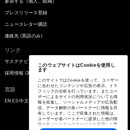
参加する（個人、組織）
プレスリリース登録
ニュースレター購読
連絡先 (英語のみ)
リンク
サステナビリティへの取り組み
このウェブサイトはCookieを使用し
ます
採用情報 (英語のみ)
このサイトではCookieを使って、ユーザー
に合わせたコンテンツや広告の表示、トラ
言語
フィックの分析を行っています。またユー
ザーによるサイトの利用状況についても情
EN
ES
中文
日本語
▪
▪
▪
報を収集し、ソーシャルメディアや広告配
信、データ解析の各パートナーに情報を共
有しています。ここで収集された情報は、
ユーザーが各パートナーに提供した他の情
報や各パートナーのサービスを使用した際
に収集された情報と組み合わされ、各パー