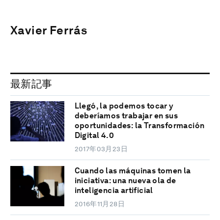
Xavier Ferrás
最新記事
Llegó, la podemos tocar y
deberíamos trabajar en sus
oportunidades: la Transformación
Digital 4.0
2017年03月23日
Cuando las máquinas tomen la
iniciativa: una nueva ola de
inteligencia artificial
2016年11月28日