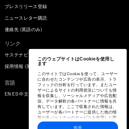
プレスリリース登録
ニュースレター購読
連絡先 (英語のみ)
リンク
サステナビリティへの取り組み
このウェブサイトはCookieを使用し
ます
採用情報 (英語のみ)
このサイトではCookieを使って、ユーザー
に合わせたコンテンツや広告の表示、トラ
言語
フィックの分析を行っています。またユー
ザーによるサイトの利用状況についても情
EN
ES
中文
日本語
▪
▪
▪
報を収集し、ソーシャルメディアや広告配
信、データ解析の各パートナーに情報を共
有しています。ここで収集された情報は、
ユーザーが各パートナーに提供した他の情
報や各パートナーのサービスを使用した際
に収集された情報と組み合わされ、各パー
拒否
トナーによって使用されることがありま