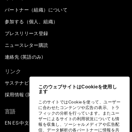
パートナー（組織）について
参加する（個人、組織）
プレスリリース登録
ニュースレター購読
連絡先 (英語のみ)
リンク
サステナビリティへの取り組み
このウェブサイトはCookieを使用し
ます
採用情報 (英語のみ)
このサイトではCookieを使って、ユーザー
に合わせたコンテンツや広告の表示、トラ
言語
フィックの分析を行っています。またユー
ザーによるサイトの利用状況についても情
EN
ES
中文
日本語
▪
▪
▪
報を収集し、ソーシャルメディアや広告配
信、データ解析の各パートナーに情報を共