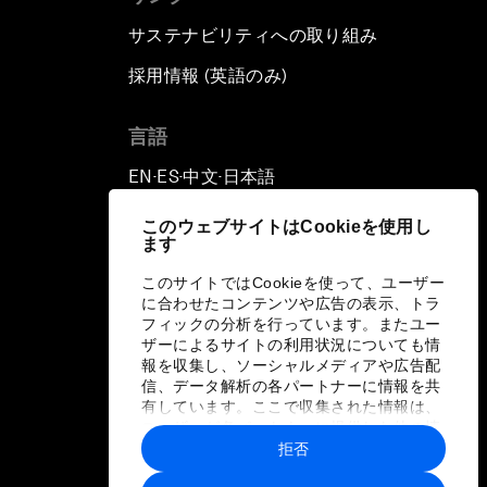
サステナビリティへの取り組み
採用情報 (英語のみ)
て
言語
EN
ES
中文
日本語
▪
▪
▪
このウェブサイトはCookieを使用し
ます
このサイトではCookieを使って、ユーザー
に合わせたコンテンツや広告の表示、トラ
フィックの分析を行っています。またユー
ザーによるサイトの利用状況についても情
報を収集し、ソーシャルメディアや広告配
信、データ解析の各パートナーに情報を共
有しています。ここで収集された情報は、
ユーザーが各パートナーに提供した他の情
報や各パートナーのサービスを使用した際
拒否
に収集された情報と組み合わされ、各パー