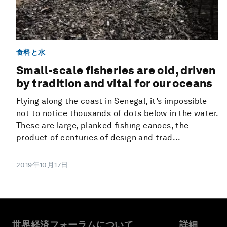
食料と水
Small-scale fisheries are old, driven
by tradition and vital for our oceans
Flying along the coast in Senegal, it’s impossible
not to notice thousands of dots below in the water.
These are large, planked fishing canoes, the
product of centuries of design and trad...
2019年10月17日
世界経済フォーラムについて
詳細