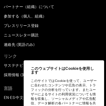
パートナー（組織）について
参加する（個人、組織）
プレスリリース登録
ニュースレター購読
連絡先 (英語のみ)
リンク
サステナビリティへの取り組み
このウェブサイトはCookieを使用し
ます
採用情報 (英語のみ)
このサイトではCookieを使って、ユーザー
に合わせたコンテンツや広告の表示、トラ
言語
フィックの分析を行っています。またユー
ザーによるサイトの利用状況についても情
EN
ES
中文
日本語
▪
▪
▪
報を収集し、ソーシャルメディアや広告配
信、データ解析の各パートナーに情報を共