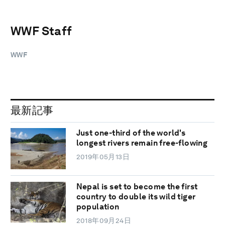
WWF Staff
WWF
最新記事
Just one-third of the world's
longest rivers remain free-flowing
2019年05月13日
Nepal is set to become the first
country to double its wild tiger
population
2018年09月24日