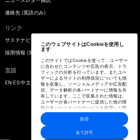
ニュースレター購読
連絡先 (英語のみ)
リンク
サステナビリティへの取り組み
このウェブサイトはCookieを使用し
ます
採用情報 (英語のみ)
このサイトではCookieを使って、ユーザー
に合わせたコンテンツや広告の表示、トラ
言語
フィックの分析を行っています。またユー
ザーによるサイトの利用状況についても情
EN
ES
中文
日本語
▪
▪
▪
報を収集し、ソーシャルメディアや広告配
信、データ解析の各パートナーに情報を共
有しています。ここで収集された情報は、
ユーザーが各パートナーに提供した他の情
報や各パートナーのサービスを使用した際
に収集された情報と組み合わされ、各パー
拒否
トナーによって使用されることがありま
プライバシーポリシーと利用規約
す。
全て許可
サイトマップ