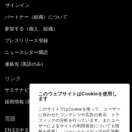
サインイン
パートナー（組織）について
参加する（個人、組織）
プレスリリース登録
ニュースレター購読
連絡先 (英語のみ)
リンク
サステナビリティへの取り組み
このウェブサイトはCookieを使用し
ます
採用情報 (英語のみ)
このサイトではCookieを使って、ユーザー
に合わせたコンテンツや広告の表示、トラ
言語
フィックの分析を行っています。またユー
ザーによるサイトの利用状況についても情
EN
ES
中文
日本語
▪
▪
▪
報を収集し、ソーシャルメディアや広告配