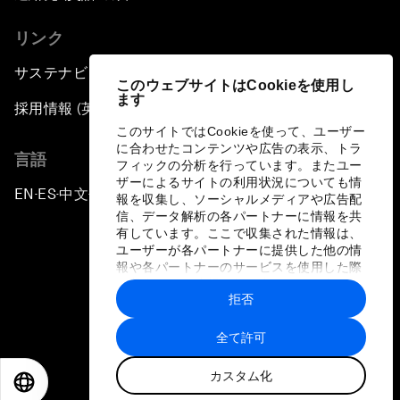
リンク
サステナビリティへの取り組み
このウェブサイトはCookieを使用し
ます
採用情報 (英語のみ)
このサイトではCookieを使って、ユーザー
に合わせたコンテンツや広告の表示、トラ
言語
フィックの分析を行っています。またユー
ザーによるサイトの利用状況についても情
EN
ES
中文
日本語
▪
▪
▪
報を収集し、ソーシャルメディアや広告配
信、データ解析の各パートナーに情報を共
有しています。ここで収集された情報は、
ユーザーが各パートナーに提供した他の情
報や各パートナーのサービスを使用した際
に収集された情報と組み合わされ、各パー
拒否
トナーによって使用されることがありま
プライバシーポリシーと利用規約
す。
全て許可
サイトマップ
カスタム化
©
2026
世界経済フォーラム
EN
ES
中文
日本語