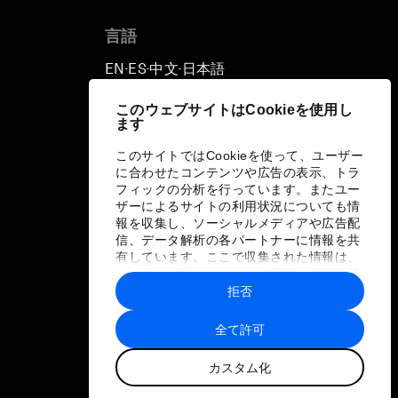
言語
EN
ES
中文
日本語
▪
▪
▪
このウェブサイトはCookieを使用し
ます
このサイトではCookieを使って、ユーザー
に合わせたコンテンツや広告の表示、トラ
フィックの分析を行っています。またユー
ザーによるサイトの利用状況についても情
報を収集し、ソーシャルメディアや広告配
信、データ解析の各パートナーに情報を共
有しています。ここで収集された情報は、
ユーザーが各パートナーに提供した他の情
報や各パートナーのサービスを使用した際
拒否
に収集された情報と組み合わされ、各パー
トナーによって使用されることがありま
全て許可
す。
カスタム化