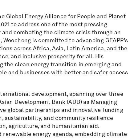
he Global Energy Alliance for People and Planet
 2021 to address one of the most pressing
y and combating the climate crisis through an
EO, Woochong is committed to advancing GEAPP's
ions across Africa, Asia, Latin America, and the
, and inclusive prosperity for all. His
 the clean energy transition in emerging and
ple and businesses with better and safer access
nternational development, spanning over three
e Asian Development Bank (ADB) as Managing
tive global partnerships and innovative funding
 sustainability, and community resilience
on, agriculture, and humanitarian aid.
 renewable energy agenda, embedding climate