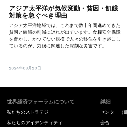
アジア太平洋が気候変動・貧困・飢餓
対策を急ぐべき理由
アジア太平洋地域では、これまで数十年間進めてきた
貧困と飢餓の削減に遅れが出ています。食糧安全保障
を脅かし、かつてない規模で人々の移住を引き起こし
ているのが、気候に関連した深刻な災害です。
2024年08月20日
世界経済フォーラムについて
詳細
私たちのストラテジー
センター（
私たちのアイデンティティ
会合