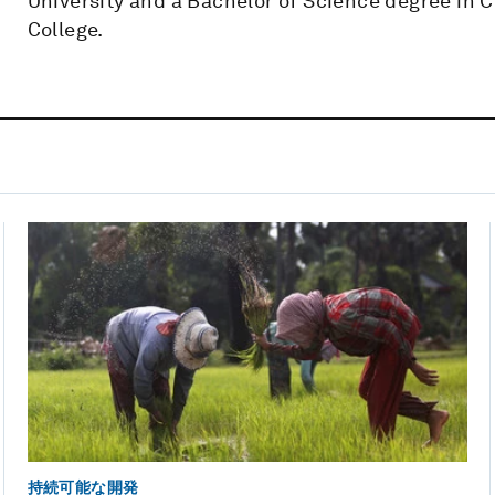
University and a Bachelor of Science degree i
College.
持続可能な開発