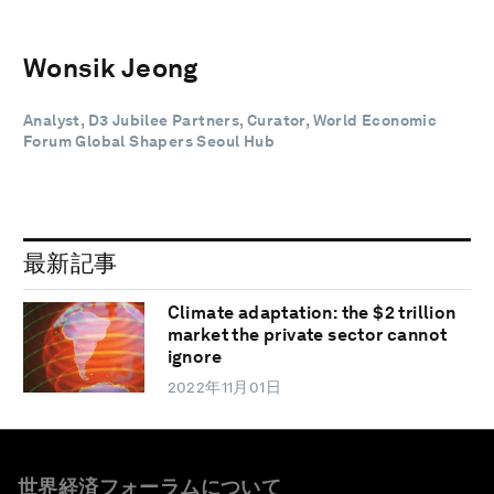
Wonsik Jeong
Analyst, D3 Jubilee Partners, Curator, World Economic
Forum Global Shapers Seoul Hub
最新記事
Climate adaptation: the $2 trillion
market the private sector cannot
ignore
2022年11月01日
世界経済フォーラムについて