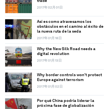
trade
2017年02月01日
Así es como atravesamos los
obstáculos en el camino al éxito de
la nueva ruta de la seda
2017年01月18日
Why the New Silk Road needs a
digital revolution
2017年01月13日
Why border controls won't protect
Europe against terrorism
2017年01月02日
Por qué China podría liderar la
próxima fase de globalización