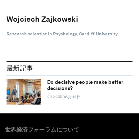
Wojciech Zajkowski
Research scientist in Psychology, Cardiff University
最新記事
Do decisive people make better
decisions?
2022年06月13日
世界経済フォーラムについて