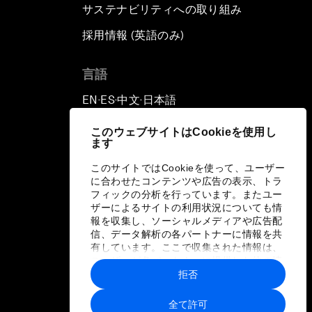
サステナビリティへの取り組み
採用情報 (英語のみ)
て
言語
EN
ES
中文
日本語
▪
▪
▪
このウェブサイトはCookieを使用し
ます
このサイトではCookieを使って、ユーザー
に合わせたコンテンツや広告の表示、トラ
フィックの分析を行っています。またユー
ザーによるサイトの利用状況についても情
報を収集し、ソーシャルメディアや広告配
信、データ解析の各パートナーに情報を共
有しています。ここで収集された情報は、
ユーザーが各パートナーに提供した他の情
報や各パートナーのサービスを使用した際
拒否
に収集された情報と組み合わされ、各パー
トナーによって使用されることがありま
全て許可