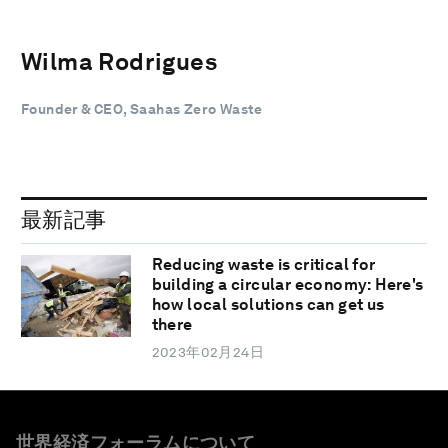
Wilma Rodrigues
Founder & CEO, Saahas Zero Waste
最新記事
Reducing waste is critical for
building a circular economy: Here's
how local solutions can get us
there
2023年02月24日
世界経済フォーラムについて