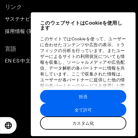
リンク
サステナビリティへの取り組み
このウェブサイトはCookieを使用し
ます
採用情報 (英語のみ)
このサイトではCookieを使って、ユーザー
に合わせたコンテンツや広告の表示、トラ
言語
フィックの分析を行っています。またユー
ザーによるサイトの利用状況についても情
EN
ES
中文
日本語
▪
▪
▪
報を収集し、ソーシャルメディアや広告配
信、データ解析の各パートナーに情報を共
有しています。ここで収集された情報は、
ユーザーが各パートナーに提供した他の情
報や各パートナーのサービスを使用した際
に収集された情報と組み合わされ、各パー
拒否
トナーによって使用されることがありま
プライバシーポリシーと利用規約
す。
全て許可
サイトマップ
カスタム化
©
2026
世界経済フォーラム
EN
ES
中文
日本語