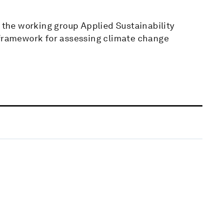
n the working group Applied Sustainability
 framework for assessing climate change
.