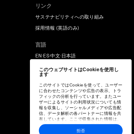
リンク
サステナビリティへの取り組み
採用情報 (英語のみ)
て
言語
EN
ES
中文
日本語
▪
▪
▪
このウェブサイトはCookieを使用し
ます
このサイトではCookieを使って、ユーザー
に合わせたコンテンツや広告の表示、トラ
フィックの分析を行っています。またユー
ザーによるサイトの利用状況についても情
報を収集し、ソーシャルメディアや広告配
信、データ解析の各パートナーに情報を共
有しています。ここで収集された情報は、
ユーザーが各パートナーに提供した他の情
報や各パートナーのサービスを使用した際
拒否