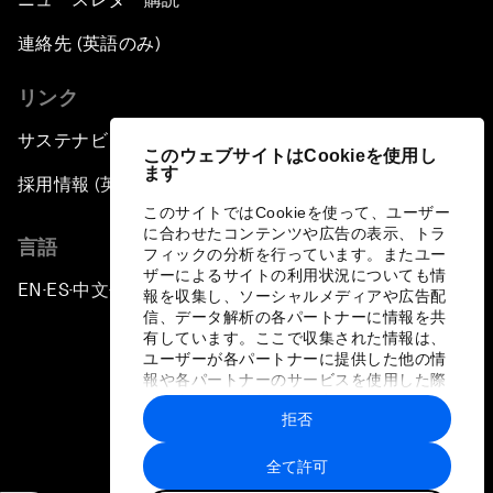
連絡先 (英語のみ)
リンク
サステナビリティへの取り組み
このウェブサイトはCookieを使用し
ます
採用情報 (英語のみ)
このサイトではCookieを使って、ユーザー
に合わせたコンテンツや広告の表示、トラ
言語
フィックの分析を行っています。またユー
ザーによるサイトの利用状況についても情
EN
ES
中文
日本語
▪
▪
▪
報を収集し、ソーシャルメディアや広告配
信、データ解析の各パートナーに情報を共
有しています。ここで収集された情報は、
ユーザーが各パートナーに提供した他の情
報や各パートナーのサービスを使用した際
に収集された情報と組み合わされ、各パー
拒否
トナーによって使用されることがありま
プライバシーポリシーと利用規約
す。
全て許可
サイトマップ