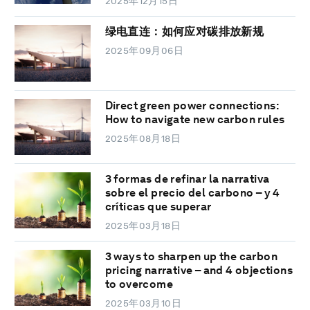
2025年12月15日
绿电直连：如何应对碳排放新规
2025年09月06日
Direct green power connections:
How to navigate new carbon rules
2025年08月18日
3 formas de refinar la narrativa
sobre el precio del carbono – y 4
críticas que superar
2025年03月18日
3 ways to sharpen up the carbon
pricing narrative – and 4 objections
to overcome
2025年03月10日