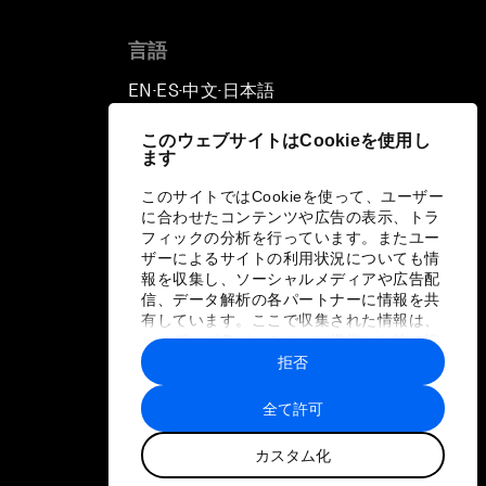
言語
EN
ES
中文
日本語
▪
▪
▪
このウェブサイトはCookieを使用し
ます
このサイトではCookieを使って、ユーザー
に合わせたコンテンツや広告の表示、トラ
フィックの分析を行っています。またユー
ザーによるサイトの利用状況についても情
報を収集し、ソーシャルメディアや広告配
信、データ解析の各パートナーに情報を共
有しています。ここで収集された情報は、
ユーザーが各パートナーに提供した他の情
報や各パートナーのサービスを使用した際
拒否
に収集された情報と組み合わされ、各パー
トナーによって使用されることがありま
全て許可
す。
カスタム化