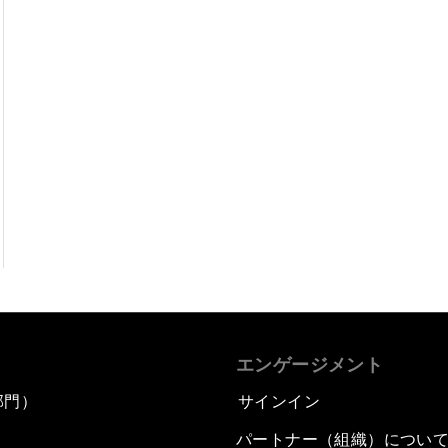
エンゲージメント
部門）
サインイン
パートナー（組織）につい