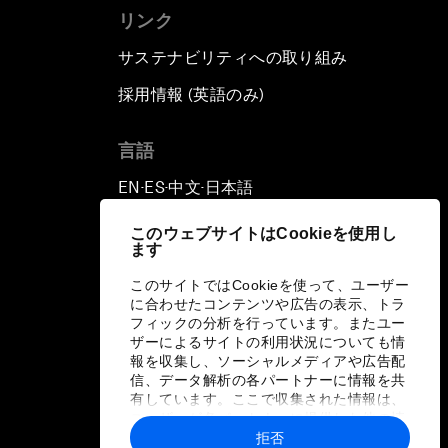
リンク
サステナビリティへの取り組み
採用情報 (英語のみ)
て
言語
EN
ES
中文
日本語
▪
▪
▪
このウェブサイトはCookieを使用し
ます
このサイトではCookieを使って、ユーザー
に合わせたコンテンツや広告の表示、トラ
フィックの分析を行っています。またユー
ザーによるサイトの利用状況についても情
報を収集し、ソーシャルメディアや広告配
信、データ解析の各パートナーに情報を共
有しています。ここで収集された情報は、
ユーザーが各パートナーに提供した他の情
報や各パートナーのサービスを使用した際
拒否