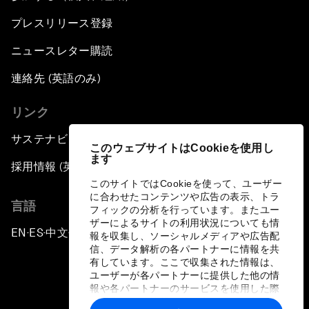
プレスリリース登録
ニュースレター購読
連絡先 (英語のみ)
リンク
サステナビリティへの取り組み
このウェブサイトはCookieを使用し
ます
採用情報 (英語のみ)
このサイトではCookieを使って、ユーザー
に合わせたコンテンツや広告の表示、トラ
言語
フィックの分析を行っています。またユー
ザーによるサイトの利用状況についても情
EN
ES
中文
日本語
▪
▪
▪
報を収集し、ソーシャルメディアや広告配
信、データ解析の各パートナーに情報を共
有しています。ここで収集された情報は、
ユーザーが各パートナーに提供した他の情
報や各パートナーのサービスを使用した際
に収集された情報と組み合わされ、各パー