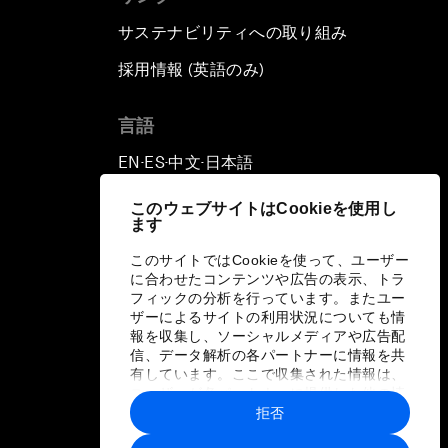
サステナビリティへの取り組み
採用情報 (英語のみ)
て
言語
EN
ES
中文
日本語
▪
▪
▪
このウェブサイトはCookieを使用し
ます
このサイトではCookieを使って、ユーザー
に合わせたコンテンツや広告の表示、トラ
フィックの分析を行っています。またユー
ザーによるサイトの利用状況についても情
報を収集し、ソーシャルメディアや広告配
信、データ解析の各パートナーに情報を共
有しています。ここで収集された情報は、
ユーザーが各パートナーに提供した他の情
報や各パートナーのサービスを使用した際
拒否
に収集された情報と組み合わされ、各パー