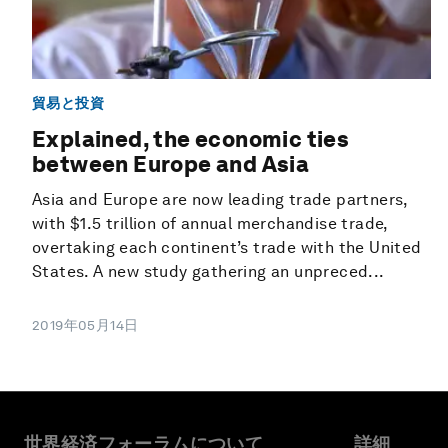
貿易と投資
Explained, the economic ties
between Europe and Asia
Asia and Europe are now leading trade partners,
with $1.5 trillion of annual merchandise trade,
overtaking each continent’s trade with the United
States. A new study gathering an unpreced...
2019年05月14日
世界経済フォーラムについて
詳細