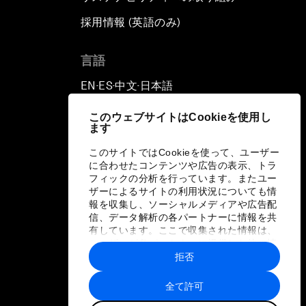
採用情報 (英語のみ)
て
言語
EN
ES
中文
日本語
▪
▪
▪
このウェブサイトはCookieを使用し
ます
このサイトではCookieを使って、ユーザー
に合わせたコンテンツや広告の表示、トラ
フィックの分析を行っています。またユー
ザーによるサイトの利用状況についても情
報を収集し、ソーシャルメディアや広告配
信、データ解析の各パートナーに情報を共
有しています。ここで収集された情報は、
ユーザーが各パートナーに提供した他の情
報や各パートナーのサービスを使用した際
拒否
に収集された情報と組み合わされ、各パー
トナーによって使用されることがありま
全て許可
す。