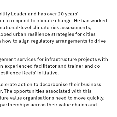
bility Leader and has over 20 years’
ns to respond to climate change. He has worked
d national-level climate risk assessments,
oped urban resilience strategies for cities
 how to align regulatory arrangements to drive
gement services for infrastructure projects with
 an experienced facilitator and trainer and co-
silience Reefs’ initiative.
ccelerate action to decarbonise their business
r. The opportunities associated with this
ure value organisations need to move quickly,
 partnerships across their value chains and