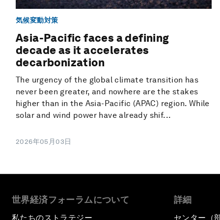
気候変動対策
Asia-Pacific faces a defining
decade as it accelerates
decarbonization
The urgency of the global climate transition has
never been greater, and nowhere are the stakes
higher than in the Asia-Pacific (APAC) region. While
solar and wind power have already shif...
2026年05月03日
世界経済フォーラムについて
詳細
私たちのストラテジー
センター（