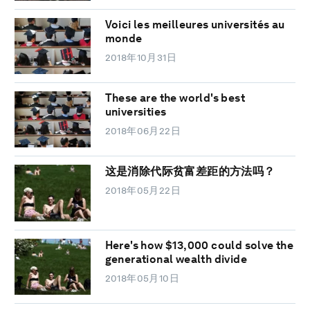
Voici les meilleures universités au
monde
2018年10月31日
These are the world's best
universities
2018年06月22日
这是消除代际贫富差距的方法吗？
2018年05月22日
Here's how $13,000 could solve the
generational wealth divide
2018年05月10日