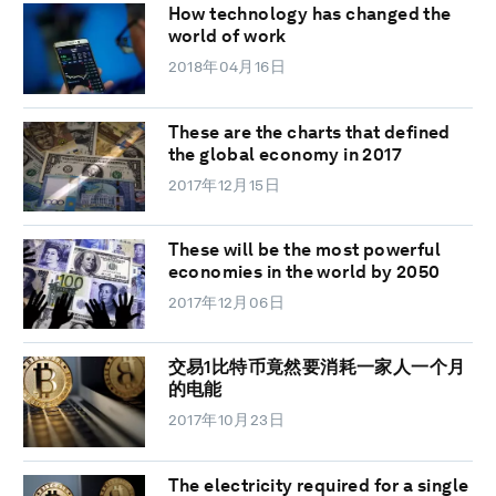
How technology has changed the
world of work
2018年04月16日
These are the charts that defined
the global economy in 2017
2017年12月15日
These will be the most powerful
economies in the world by 2050
2017年12月06日
交易1比特币竟然要消耗一家人一个月
的电能
2017年10月23日
The electricity required for a single